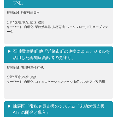
ブ化」
展開地域: 静岡県静岡市
分野: 交通, 観光, 防災, 建築
キーワード: 自動化, 業務効率化, 人材育成, ワークフロー, IoT, オープンデ
ータ
石川県津幡町 他「近隣市町の連携によるデジタルを
活用した認知症高齢者の見守り」
展開地域: 石川県津幡町 他
分野: 医療, 福祉, 介護
キーワード: 自動化, コミュニケーションツール, IoT, スマホアプリ活用
練馬区「徴税吏員支援のシステム「未納対策支援
AI」の開発と導入」