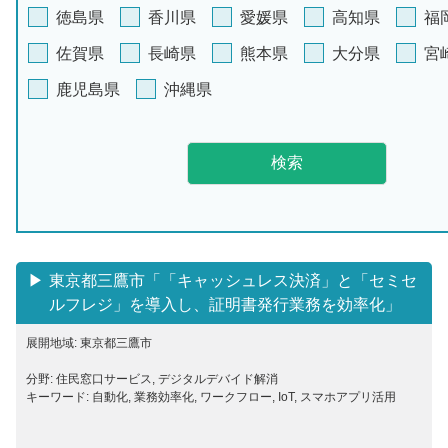
徳島県
香川県
愛媛県
高知県
福
佐賀県
長崎県
熊本県
大分県
宮
鹿児島県
沖縄県
東京都三鷹市「「キャッシュレス決済」と「セミセ
ルフレジ」を導入し、証明書発行業務を効率化」
展開地域: 東京都三鷹市
分野: 住民窓口サービス, デジタルデバイド解消
キーワード: 自動化, 業務効率化, ワークフロー, IoT, スマホアプリ活用