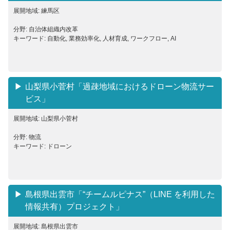
展開地域: 練馬区
分野: 自治体組織内改革
キーワード: 自動化, 業務効率化, 人材育成, ワークフロー, AI
山梨県小菅村「過疎地域におけるドローン物流サー
ビス」
展開地域: 山梨県小菅村
分野: 物流
キーワード: ドローン
島根県出雲市「“チームルピナス”（LINE を利用した
情報共有）プロジェクト」
展開地域: 島根県出雲市