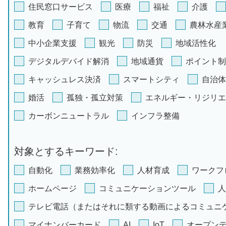
住民窓口サービス
医療
福祉
介護
教育
子育て
物流
交通
農林水産
中小企業支援
観光
防災
地域活性化
デジタルデバイド解消
地域通貨
ポイント制
キャッシュレス決済
スマートシティ
自治体
婚活
孤独・孤立対策
エネルギー・リジリエ
カーボンニュートラル
インフラ整備
対象とするキーワード:
自動化
業務効率化
人材育成
ワークフ
ホームページ
コミュニケーションツール
人
テレビ電話（またはそれに類する動画によるコミュニ
マイナンバーカード
AI
IoT
オープン