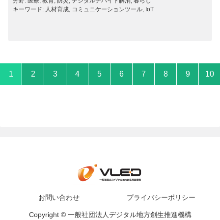
分野: 医療, 教育, 防災, デジタルデバイド解消, 暮らし
キーワード: 人材育成, コミュニケーションツール, IoT
1
2
3
4
5
6
7
8
9
10
お問い合わせ
プライバシーポリシー
Copyright © 一般社団法人デジタル地方創生推進機構