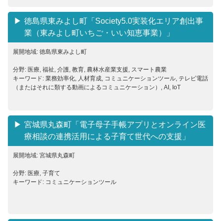
徳島県東みよし町「Society5.0実装化エリア創出事
業（東みよし町いちご・いい知恵事業）」
展開地域: 徳島県東みよし町
分野: 医療, 福祉, 介護, 教育, 農林水産業支援, スマート農業
キーワード: 業務効率化, 人材育成, コミュニケーションツール, テレビ電話
（またはそれに類する動画によるコミュニケーション）, AI, IoT
宮城県丸森町「電子母子手帳アプリとオンライン医
療相談の連携活用による子育て世代への支援」
展開地域: 宮城県丸森町
分野: 医療, 子育て
キーワード: コミュニケーションツール