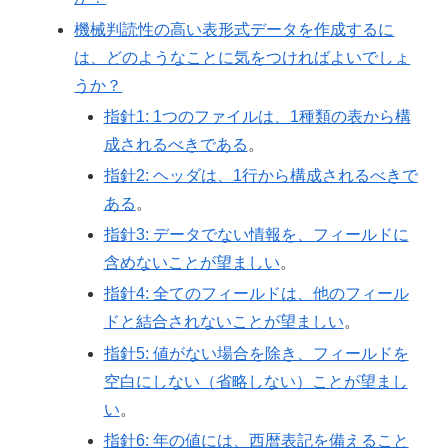
機械判読性の高い表形式データを作成するに
は、どのようなことに気をつければよいでしょ
うか？
指針1: 1つのファイルは、1種類の表から構
成されるべきである
。
指針2: ヘッダは、1行から構成されるべきで
ある
。
指針3: データでない情報を、フィールドに
含めないことが望ましい
。
指針4: 全てのフィールドは、他のフィール
ドと結合されないことが望ましい
。
指針5: 値がない場合を除き、フィールドを
空白にしない（省略しない）ことが望まし
い
。
指針6: 年の値には、西暦表記を備えること