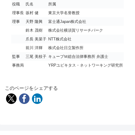
役職
氏名
所属
理事長
坂村 健
東京大学名誉教授
理事
天野 隆興
富士通Japan株式会社
鈴木 茂樹
株式会社横須賀リサーチパーク
爪長 美菜子
NTT株式会社
前川 洋輝
株式会社日立製作所
監事
三尾 美枝子
キューブＭ総合法律事務所 弁護士
事務局
YRPユビキタス・ネットワーキング研究所
このページをシェアする