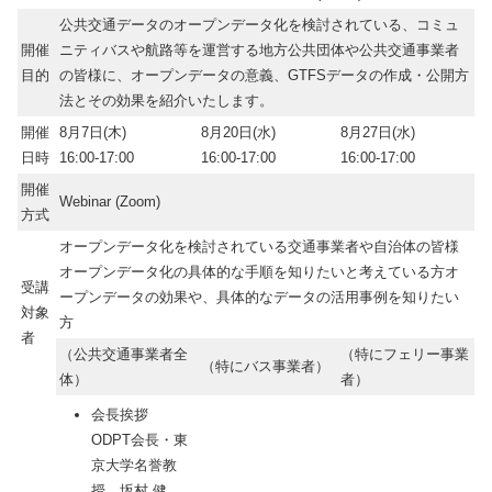
公共交通データのオープンデータ化を検討されている、コミュ
開催
ニティバスや航路等を運営する地方公共団体や公共交通事業者
目的
の皆様に、オープンデータの意義、GTFSデータの作成・公開方
法とその効果を紹介いたします。
開催
8月7日(木)
8月20日(水)
8月27日(水)
日時
16:00-17:00
16:00-17:00
16:00-17:00
開催
Webinar (Zoom)
方式
オープンデータ化を検討されている交通事業者や自治体の皆様
オープンデータ化の具体的な手順を知りたいと考えている方オ
受講
ープンデータの効果や、具体的なデータの活用事例を知りたい
対象
方
者
（公共交通事業者全
（特にフェリー事業
（特にバス事業者）
体）
者）
会長挨拶
ODPT会長・東
京大学名誉教
授 坂村 健