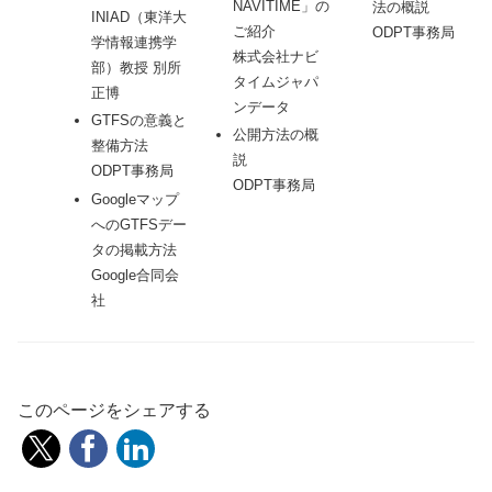
NAVITIME」の
法の概説
INIAD（東洋大
ご紹介
ODPT事務局
学情報連携学
株式会社ナビ
部）教授 別所
タイムジャパ
正博
ンデータ
GTFSの意義と
公開方法の概
整備方法
説
ODPT事務局
ODPT事務局
Googleマップ
へのGTFSデー
タの掲載方法
Google合同会
社
このページをシェアする