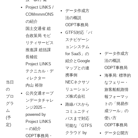
Project LINKS /
データ作成方
COMmmmONS
法の概説
の紹介
ODPT事務局
国土交通省 総
GTFS対応「バ
合政策局 モビ
スナビゲーシ
リティサービス
ョンシステム
推進課 総括課
データ作成方
for SaaS」の
長補佐
法の概説
紹介とGoogle
Project LINKS
ODPT事務局
マップとの連
テクニカル・デ
携事例
海事局: 標準的
ィレクター
当日
NECネクサソ
なフェリー・
内山 裕弥
の
リューション
旅客船航路情
公共交通オープ
プロ
ズ株式会社
報フォーマッ
ンデータチャレ
グラ
トの「簡易作
路線バスから
ンジ2025 –
ム
成ツール」の
コミュニティ
powered by
(予
使い方
バスまで対応
Project LINKS
定)
ODPT事務局
可能な「GTFS
– の紹介
クラウド by
データ公開方
ODPT事務局・