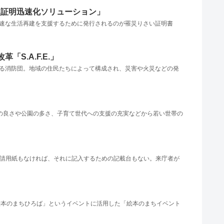
災証明迅速化ソリューション」
の迅速な生活再建を支援するために発行されるのが罹災りさい証明書
.A.F.E.」
に至る消防団。地域の住民たちによって構成され、災害や火災などの発
セスの良さや公園の多さ、子育て世代への支援の充実などから若い世帯の
、申請用紙もなければ、それに記入するための記載台もない。来庁者が
「絵本のまちひろば」というイベントに活用した「絵本のまちイベント