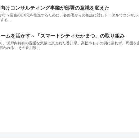
内向けコンサルティング事業が部署の意識を変えた
部署が行う業務のDX化を推進するために、各部署からの相談に対しトータルでコンサルテ
る...
フォームを活かす～「スマートシティたかまつ」の取り組み
間が長く、瀬戸内特有の温暖な気候に恵まれた香川県。高松市もその例に漏れず、周囲
われる。その香川県...