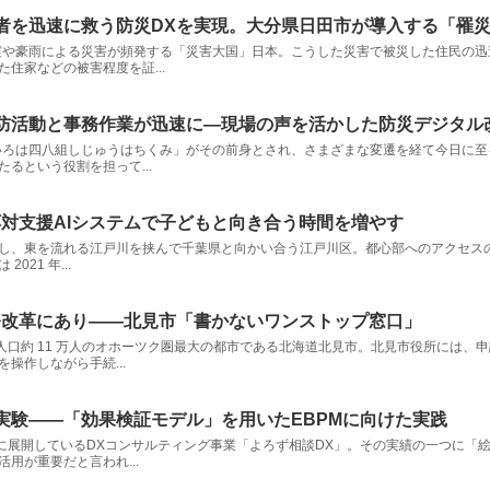
者を迅速に救う防災DXを実現。大分県日田市が導入する「罹
ら、地震や豪雨による災害が頻発する「災害大国」日本。こうした災害で被災した住民
住家などの被害程度を証...
活動と事務作業が迅速に―現場の声を活かした防災デジタル改革「S
消組「いろは四八組しじゅうはちくみ」がその前身とされ、さまざまな変遷を経て今日
るという役割を担って...
応対支援AIシステムで子どもと向き合う時間を増やす
南端に位置し、東を流れる江戸川を挟んで千葉県と向かい合う江戸川区。都心部へのアク
21 年...
務改革にあり――北見市「書かないワンストップ窓口」
る、人口約 11 万人のオホーツク圏最大の都市である北海道北見市。北見市役所には
操作しながら手続...
実験――「効果検証モデル」を用いたEBPMに向けた実践
向けに展開しているDXコンサルティング事業「よろず相談DX」。その実績の一つに
用が重要だと言われ...