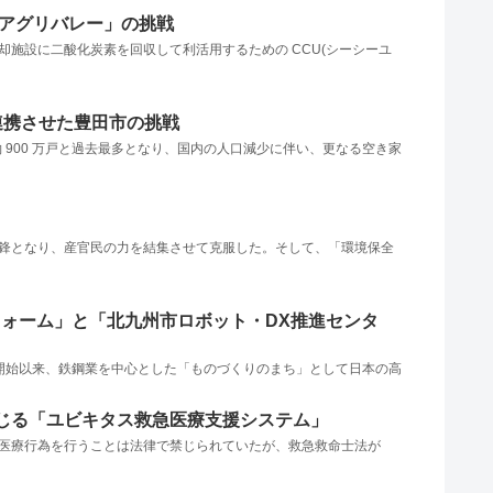
ンアグリバレー」の挑戦
却施設に二酸化炭素を回収して利活用するための CCU(シーシーユ
連携させた豊田市の挑戦
は約 900 万戸と過去最多となり、国内の人口減少に伴い、更なる空き家
が先鋒となり、産官民の力を結集させて克服した。そして、「環境保全
ォーム」と「北九州市ロボット・DX推進センタ
操業開始以来、鉄鋼業を中心とした「ものづくりのまち」として日本の高
じる「ユビキタス救急医療支援システム」
中に医療行為を行うことは法律で禁じられていたが、救急救命士法が