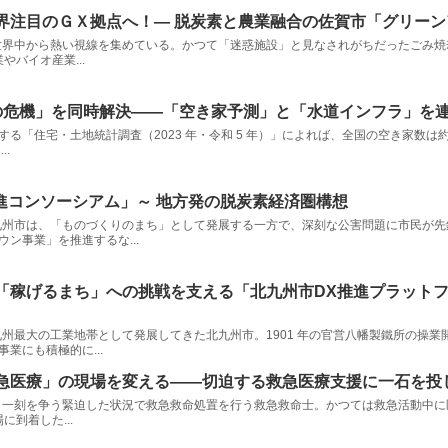
界注目のＧＸ拠点へ！― 脱炭素と農業融合の佐賀市「グリー
今、世界中から熱い視線を集めている。かつて「迷惑施設」と見なされがちだったごみ焼
やバイオ産業...
の危機」を同時解決――「空き家予測」と「水道インフラ」を
に実施する「住宅・土地統計調査（2023 年・令和 5 年）」によれば、全国の空き家数
.
進コンソーシアム」～ 地方発の脱炭素経済圏構想
する北九州市は、「ものづくりのまち」として発展する一方で、深刻な公害問題に市民
ン事業」を推進するな...
「稼げるまち」への挑戦を支える「北九州市DX推進プラットフ
し、九州最大の工業地帯として発展してきた北九州市。1901 年の官営八幡製鐵所の
業にも積極的に...
急医療」の現場を変える——切迫する救急医療支援に一石を投
け付け、一刻を争う緊迫した状況で救急救命処置を行う救急救命士。かつては救急活動
に到着した...