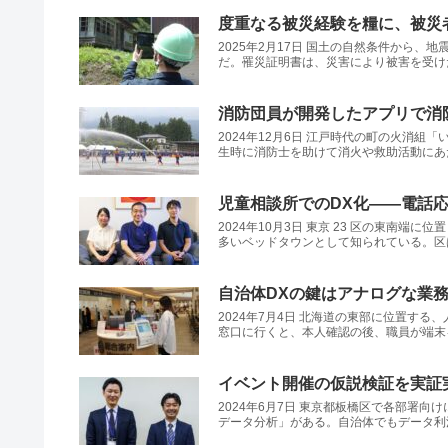
度重なる被災経験を糧に、被災
2025年2月17日 国土の自然条件か
だ。罹災証明書は、災害により被害を受けた
消防団員が開発したアプリで消防
2024年12月6日 江戸時代の町の火
生時に消防士を助けて消火や救助活動にあた
児童相談所でのDX化――電話
2024年10月3日 東京 23 区の東
多いベッドタウンとして知られている。区は 20
自治体DXの鍵はアナログな業
2024年7月4日 北海道の東部に位置す
窓口に行くと、本人確認の後、職員が端末を
イベント開催の仮説検証を実証
2024年6月7日 東京都板橋区で各部署
データ分析」がある。自治体でもデータ利活