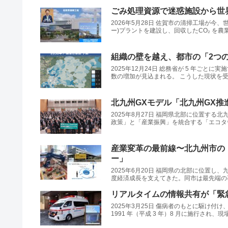
ごみ処理資源で迷惑施設から世
2026年5月28日 佐賀市の清掃工場が
ー)プラントを建設し、回収したCO₂ を農業
組織の壁を越え、都市の「2つ
2025年12月24日 総務省が 5 年ごと
数の増加が見込まれる。 こうした現状を受..
北九州GXモデル「北九州GX推
2025年8月27日 福岡県北部に位置
政策」と「産業振興」を統合する「エコタウ
産業変革の最前線〜北九州市の
ー」
2025年6月20日 福岡県の北部に位置
度経済成長を支えてきた。同市は最先端の事
リアルタイムの情報共有が「緊
2025年3月25日 傷病者のもとに駆
1991 年（平成 3 年）8 月に施行され、現場