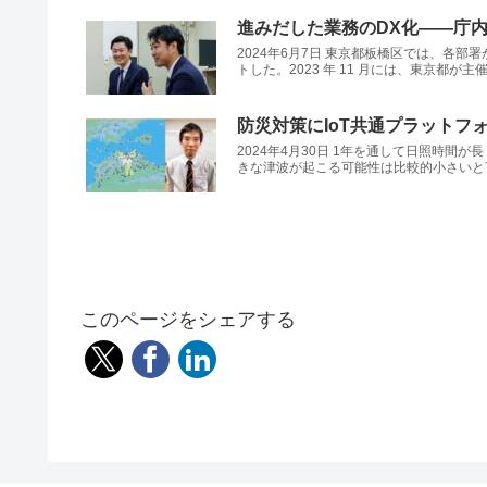
進みだした業務のDX化――庁
2024年6月7日 東京都板橋区では、各
トした。2023 年 11 月には、東京都が主催す
防災対策にIoT共通プラット
2024年4月30日 1年を通して日照時
きな津波が起こる可能性は比較的小さいと言
このページをシェアする