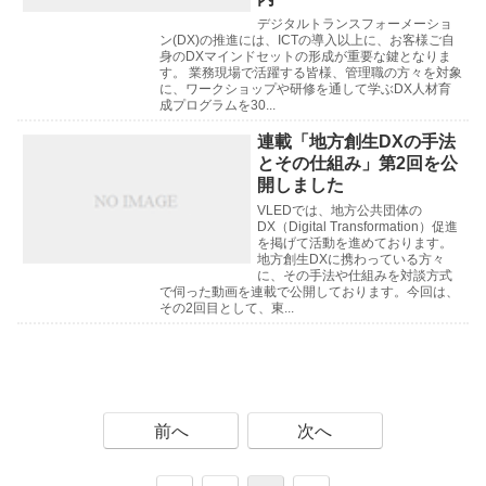
デジタルトランスフォーメーショ
ン(DX)の推進には、ICTの導入以上に、お客様ご自
身のDXマインドセットの形成が重要な鍵となりま
す。 業務現場で活躍する皆様、管理職の方々を対象
に、ワークショップや研修を通して学ぶDX人材育
成プログラムを30...
連載「地方創生DXの手法
とその仕組み」第2回を公
開しました
VLEDでは、地方公共団体の
DX（Digital Transformation）促進
を掲げて活動を進めております。
地方創生DXに携わっている方々
に、その手法や仕組みを対談方式
で伺った動画を連載で公開しております。今回は、
その2回目として、東...
前へ
次へ