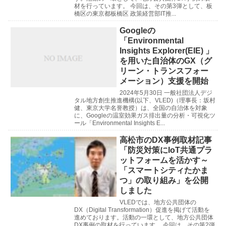
材を行っています。 今回は、その第3弾として、板
橋区の東京都板橋区 政策経営部IT推...
Googleの
「Environmental
Insights Explorer(EIE) 」
を用いた自治体のGX（グ
リーン・トランスフォー
メーション）支援を開始
2024年5月30日 一般社団法人デジ
タル地方創生推進機構(以下、VLED)（理事長：坂村
健、東京大学名誉教授）は、全国の自治体を対象
に、Googleの温室効果ガス排出量の分析・可視化ツ
ール「Environmental Insights E...
高松市のDX事例取材記事
「防災対策にIoT共通プラ
ットフォームを活かす～
「スマートシティたかま
つ」の取り組み」を公開
しました
VLEDでは、地方公共団体の
DX（Digital Transformation）促進を掲げて活動を
進めております。活動の一環として、地方公共団体
DX事例の取材を行っています。 今回は、その第2弾