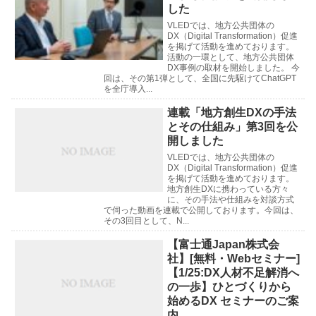
した
VLEDでは、地方公共団体の
DX（Digital Transformation）促進
を掲げて活動を進めております。
活動の一環として、地方公共団体
DX事例の取材を開始しました。 今
回は、その第1弾として、全国に先駆けてChatGPT
を全庁導入...
連載「地方創生DXの手法
とその仕組み」第3回を公
開しました
VLEDでは、地方公共団体の
DX（Digital Transformation）促進
を掲げて活動を進めております。
地方創生DXに携わっている方々
に、その手法や仕組みを対談方式
で伺った動画を連載で公開しております。今回は、
その3回目として、N...
【富士通Japan株式会
社】[無料・Webセミナー]
【1/25:DX人材不足解消へ
の一歩】ひとづくりから
始めるDX セミナーのご案
内