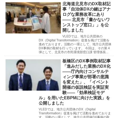
北海道北見市のDX取材記
事「自治体DXの鍵はアナ
ログな業務改革にあり
―― 北見市「書かないワ
ンストップ窓口」」を公
開しました
VLEDでは、地方公共団体の
DX（Digital Transformation）促進を掲げて活動を
進めております。活動の一環として、地方公共団体
DX事例の取材を行っています。 今回は、その第 4
弾として、北見市の市民環境部窓口課 管理係長...
板橋区のDX事例取材記事
「進みだした業務のDX化
――庁内向けコンサルテ
ィング事業が部署の意識
を変えた」、「イベント
開催の仮説検証を実証実
験――「効果検証モデ
ル」を用いたEBPMに向けた実践」を
公開しました
VLEDでは、地方公共団体のDX（Digital
Transformation）促進を掲げて活動を進めておりま
す。活動の一環として、地方公共団体DX事例の取