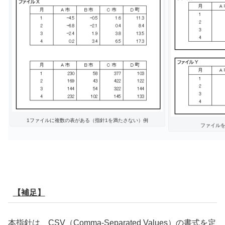
1ファイルに複数の表がある（指針1を満たさない）例
ファイルを
【補足】
本指針は、CSV（Comma-Separated Values）の書式を定