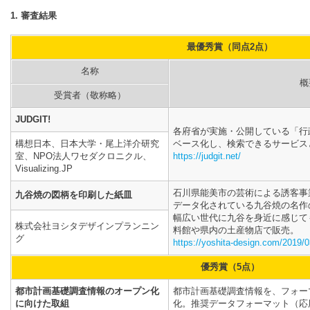
1. 審査結果
最優秀賞（同点2点）
名称
概
受賞者（敬称略）
JUDGIT!
各府省が実施・公開している「行
構想日本、日本大学・尾上洋介研究
ベース化し、検索できるサービス
室、NPO法人ワセダクロニクル、
https://judgit.net/
Visualizing.JP
石川県能美市の芸術による誘客事
九谷焼の図柄を印刷した紙皿
データ化されている九谷焼の名作
幅広い世代に九谷を身近に感じて
株式会社ヨシタデザインプランニン
料館や県内の土産物店で販売。
グ
https://yoshita-design.com/2019/
優秀賞（5点）
都市計画基礎調査情報のオープン化
都市計画基礎調査情報を、フォー
に向けた取組
化。推奨データフォーマット（応