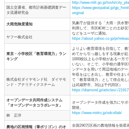
http://www.mlit.go.jp/toshi/city_p
国土交通省、都市計画基礎調査デー
https://www.geospatial.jp/gp_front
タ流通研究会
original
気象庁が提供する「大雨・洪水警
大雨危険度通知
利用して、市区町村ごとの土砂災
などをユーザに通知。
ヤフー株式会社
https://about.yahoo.co.jp/pr/relea
よりよい教育環境を目指して、教
東京・小学校区「教育環境力」ラン
めてから引っ越しをする現象が起
キング
1000校以上も小学校がある一方
いない。そこで、小学校の通学区
ンデータを用いて周辺地域のデー
年収をはじき出し、教育や住まい
株式会社ダイヤモンド社 ダイヤモ
て「教育環境力」として得点化し
ンド・アナリティクスチーム
は武蔵野市、3位は千代田区）
https://diamond.jp/articles/-/2191
オープンデータ共同作成システム
オープンデータ作成を強力にサポ
「オープンデータコラボレータ」
開発。
https://www.mirko.jp/odcollab/
林 正洋
全国290万区画の農地情報を衛
農地の区画情報（筆ポリゴン）のオ