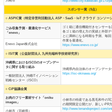
川崎市
http://www.city.kawasaki.jp/170/
スポンサー賞（9点）
○ ASPIC賞（特定非営利活動法人 ASP・SaaS・IoT クラウド コンソ
ゴミ箱に通信機能付きセンサーを
ごみ収集予測・最適化サービス
各ゴミ箱の増え方の実績と外部デ
「enevo」
とに満杯になる時期を予測、毎回
作業を最適化。
Enevo Japan株式会社
https://www.enevo.co.jp/
○ ISIT賞（公益財団法人 九州先端科学技術研究所）
沖縄県におけるISCOのオープンデー
タに関する取り組み
沖縄県内自治体のオープンデータ
https://isc-okinawa.org/
一般財団法人 沖縄ITイノベーション
戦略センター（ISCO）
○ CiP協議会賞
お肉のフリー素材サイト「oniku
小林市の特産である黒毛和牛の写真素
images」
の期間限定公開だが、新しいPR
http://www.tenandoproject.com/on
小林市（宮崎県）