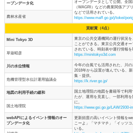
オープンデータとして公開。全国
ープンデータ化
（WAGRI）などの農業関係アプ
などで活用されている。
農林水産省
https://www.maff.go.jp/j/tokei/pori
貢献賞（4点）
東京の公共交通機関の運行状況を
Mini Tokyo 3D
ことができる。東京公共交通オー
されている、時刻表や運行情報を
草薙昭彦
https://minitokyo3d.com
今年の台風でも活用された、川の
川の水位情報
2018年から設置が進んでいる、
集・提供。
危機管理型水位計運用協議会
https://k.river.go.jp/
国土地理院の地図を書籍等で利用
地図の利用手続の緩和
たが、運用を見直し、一部利用を
に。
国土地理院
https://www.gsi.go.jp/LAW/2930-i
webAPIによるイベント情報のオー
更新頻度の高いイベント情報をwe
プンデータ化
こーよ」「マチマチ」「イッツコ
いる。