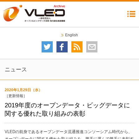
機構について
委員会
イベント
ニュース
成果公開
コラム
リンク集
English
委員会について
技術委員会
テストベッド検討分科会
データガバナンス委員会
自治体分科会
利活用・普及委員会
データ運用検討分科会
2020オープンデータシティ推進委員会
イベントカレンダー
イベント一覧
ニュース
2020年1月29日（水）
［更新情報］
2019年度のオープンデータ・ビッグデータに
関する優れた取り組みの表彰
VLEDの前身であるオープンデータ流通推進コンソーシアム時代から、
オープンデータに関する優れた取り組みを、勝手に選んで勝手に表彰す