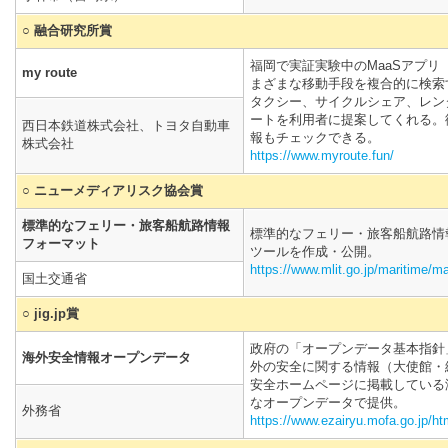
○ 融合研究所賞
福岡で実証実験中のMaaSアプリ
my route
まざまな移動手段を複合的に検索
タクシー、サイクルシェア、レン
ートを利用者に提案してくれる。
西日本鉄道株式会社、トヨタ自動車
報もチェックできる。
株式会社
https://www.myroute.fun/
○ ニューメディアリスク協会賞
標準的なフェリー・旅客船航路情報
標準的なフェリー・旅客船航路情
フォーマット
ツールを作成・公開。
https://www.mlit.go.jp/maritime/m
国土交通省
○ jig.jp賞
政府の「オープンデータ基本指針
海外安全情報オープンデータ
外の安全に関する情報（大使館・
安全ホームページに掲載している
なオープンデータで提供。
外務省
https://www.ezairyu.mofa.go.jp/ht