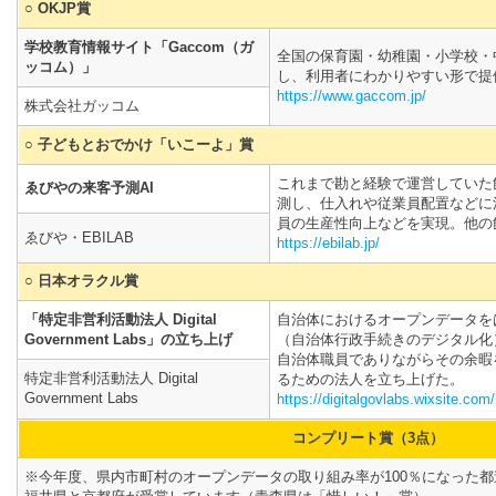
○ OKJP賞
学校教育情報サイト「Gaccom（ガ
全国の保育園・幼稚園・小学校・
ッコム）」
し、利用者にわかりやすい形で提
https://www.gaccom.jp/
株式会社ガッコム
○ 子どもとおでかけ「いこーよ」賞
これまで勘と経験で運営していた
ゑびやの来客予測AI
測し、仕入れや従業員配置などに
員の生産性向上などを実現。他の
ゑびや・EBILAB
https://ebilab.jp/
○ 日本オラクル賞
「特定非営利活動法人 Digital
自治体におけるオープンデータを
Government Labs」の立ち上げ
（自治体行政手続きのデジタル化
自治体職員でありながらその余暇
特定非営利活動法人 Digital
るための法人を立ち上げた。
Government Labs
https://digitalgovlabs.wixsite.co
コンプリート賞（3点）
※今年度、県内市町村のオープンデータの取り組み率が100％になった