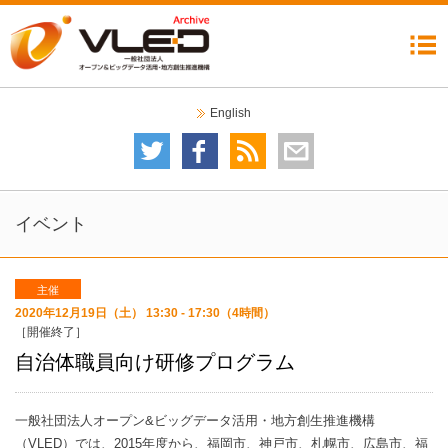
機構について
委員会
イベント
ニュース
成果公開
コラム
リンク集
English
委員会について
技術委員会
テストベッド検討分科会
データガバナンス委員会
自治体分科会
利活用・普及委員会
データ運用検討分科会
2020オープンデータシティ推進委員会
イベントカレンダー
イベント一覧
イベント
主催
2020年12月19日（土） 13:30 - 17:30（4時間）
［開催終了］
自治体職員向け研修プログラム
一般社団法人オープン&ビッグデータ活用・地方創生推進機構
（VLED）では、2015年度から、福岡市、神戸市、札幌市、広島市、福